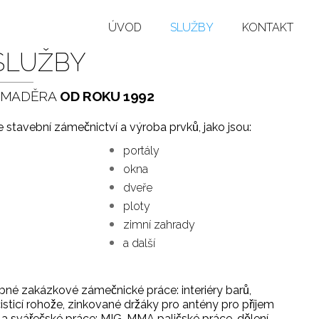
ÚVOD
SLUŽBY
KONTAKT
SLUŽBY
 MADĚRA
OD ROKU 1992
́ je stavební zámečnictví a výroba prvků, jako jsou:
portály
okna
dveře
ploty
zimní zahrady
a další
né zakázkové zámečnické práce: interiéry barů,
sticí rohože, zinkované držáky pro antény pro příjem
vářečské práce: MIG, MMA paličské práce, dělení