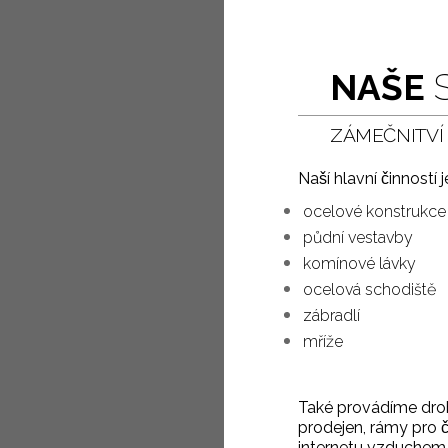
NAŠE
ZÁMEČNITVÍ
Naší hlavní činnosti
ocelové konstrukce
půdní vestavby
komínové lávky
ocelová schodiště
zábradlí
mříže
Také provádíme drob
prodejen, rámy pro či
internetu vzduchem a s